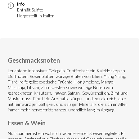
Info
Enthält Sulfite -
Hergestellt in Italien
Geschmacksnoten
Leuchtend intensives Goldgelb. Er offenbart ein Kaleidoskop an
Duftnoten: Rosenblätter, würzige Blüten von Lilien, Ylang Ylang,
Tiaré, reife gelbe exotische Früchte, Honigmelone, Mango,
Maracuja, Litschi, Zitruszesten sowie würzige Noten von
getrockneten Kräutern, Ingwer, Safran, Gewürznelken, Zimt und
Muskatnuss. Eine tiefe Aromatik, körper- und extraktreich, aber
mit feinwürziger Saftigkeit und salziger Mineralik, die sich im Alter
immer mehr hervortritt; nahezu unendlich lang im Abgang.
Essen & Wein
Nussbaumer ist ein wahrlich faszinierender Speisenbegleiter. Er
passt zu Antipasti aus Fischgerichten und Geräuchertem, schön