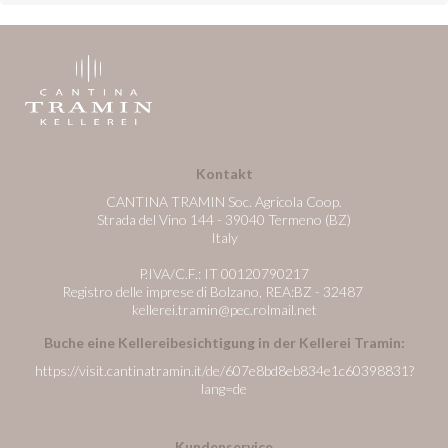
Kontakt
CANTINA TRAMIN Soc. Agricola Coop.
Strada del Vino 144 - 39040 Termeno (BZ)
Italy
P.IVA/C.F.: IT 00120790217
Registro delle imprese di Bolzano, REA:BZ - 32487
kellerei.tramin@pec.rolmail.net
Buche eine Kellereibesichtigung in der Kellerei Tramin:
https://visit.cantinatramin.it/de/607e8bd8eb834e1c60398831?
lang=de
Kundenservice