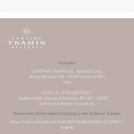
Kontakt
CANTINA TRAMIN Soc. Agricola Coop.
Strada del Vino 144 - 39040 Termeno (BZ)
Italy
P.IVA/C.F.: IT 00120790217
Registro delle imprese di Bolzano, REA:BZ - 32487
kellerei.tramin@pec.rolmail.net
Buche eine Kellereibesichtigung in der Kellerei Tramin:
https://visit.cantinatramin.it/de/607e8bd8eb834e1c60398831?
lang=de